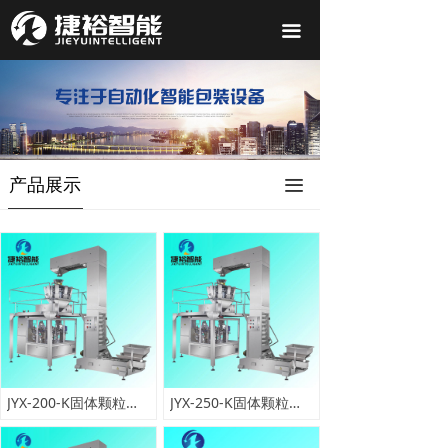
끀
产品展示
끀
JYX-200-K固体颗粒给袋式包装机
JYX-250-K固体颗粒给袋式包装机