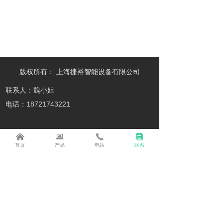
版权所有：
上海捷裕智能设备有限公司
联系人：魏小姐
电话：18721743221
낀
뀵
끅
뀴
首页
产品
电话
联系