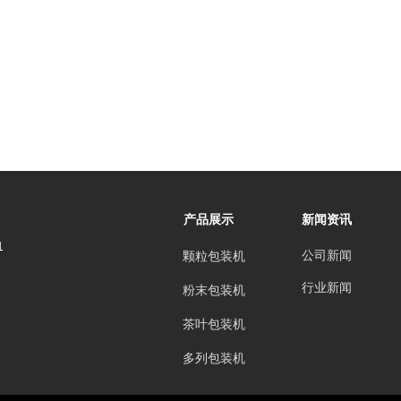
产品展示
新闻资讯
1
公司新闻
颗粒包装机
行业新闻
粉末包装机
茶叶包装机
多列包装机