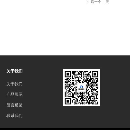
后一个：
无
ꄲ
关于我们
关于我们
产品展示
留言反馈
联系我们