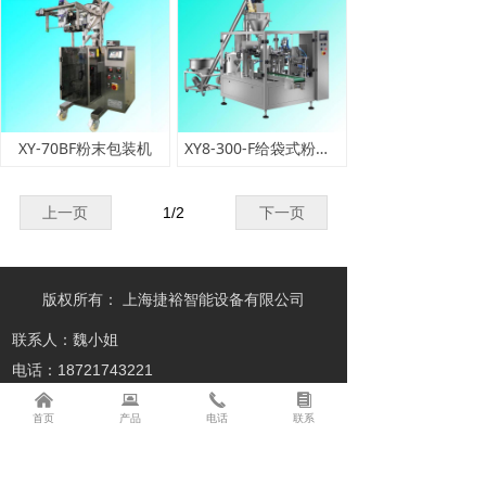
XY-70BF粉末包装机
XY8-300-F给袋式粉末包装机
上一页
1
/
2
下一页
版权所有：
上海捷裕智能设备有限公司
联系人：魏小姐
电话：18721743221
낀
뀵
끅
뀴
首页
产品
电话
联系